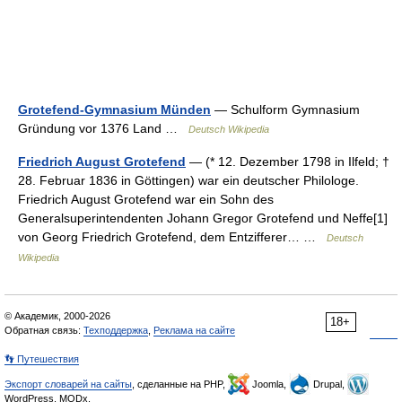
Grotefend-Gymnasium Münden
— Schulform Gymnasium
Gründung vor 1376 Land …
Deutsch Wikipedia
Friedrich August Grotefend
— (* 12. Dezember 1798 in Ilfeld; †
28. Februar 1836 in Göttingen) war ein deutscher Philologe.
Friedrich August Grotefend war ein Sohn des
Generalsuperintendenten Johann Gregor Grotefend und Neffe[1]
von Georg Friedrich Grotefend, dem Entzifferer… …
Deutsch
Wikipedia
© Академик, 2000-2026
18+
Обратная связь:
Техподдержка
,
Реклама на сайте
👣 Путешествия
Экспорт словарей на сайты
, сделанные на PHP,
Joomla,
Drupal,
WordPress, MODx.