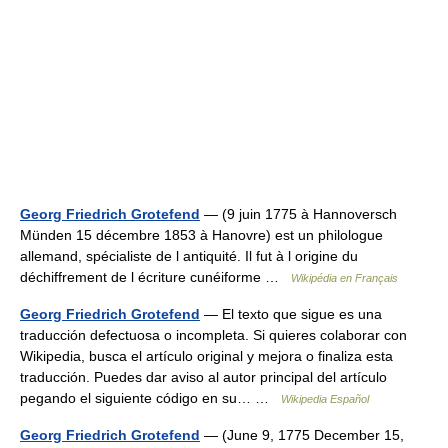
Georg Friedrich Grotefend
— (9 juin 1775 à Hannoversch
Münden 15 décembre 1853 à Hanovre) est un philologue
allemand, spécialiste de l antiquité. Il fut à l origine du
déchiffrement de l écriture cunéiforme …
Wikipédia en Français
Georg Friedrich Grotefend
— El texto que sigue es una
traducción defectuosa o incompleta. Si quieres colaborar con
Wikipedia, busca el artículo original y mejora o finaliza esta
traducción. Puedes dar aviso al autor principal del artículo
pegando el siguiente código en su… …
Wikipedia Español
Georg Friedrich Grotefend
— (June 9, 1775 December 15,