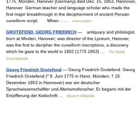
1775, Münden, Hanover [Germany] died Dec. 15, 1853, Hannover,
Hanover German teacher and language scholar who made the
first major breakthrough in the decipherment of ancient Persian
cuneiform script. When… …
Universalium
GROTEFEND, GEORG FRIEDRICH
— antiquary and philologist,
born at Minden, Hanover; was director of the Lyceum, Hanover;
was the first to decipher the cuneiform inscriptions, a discovery
which he gave to the world in 1802 (1775 1853) …
The Nuttall
Encyclopaedia
Georg Friedrich Grotefend
— Georg Friedrich Grotefend. Georg
Friedrich Grotefend (* 9. Juni 1775 in Hann. Münden; † 15.
Dezember 1853 in Hannover) war ein deutscher
Sprachwissenschaftler und Altertumsforscher. Er begann mit der
Entzifferung der Keilschrift …
Deutsch Wikipedia