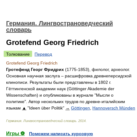
Германия. Лингвострановедческий
словарь
Grotefend Georg Friedrich
Толкование
Перевод
Grotefend Georg Friedrich
Гротефенд Георг Фридрих
(1775-1853), филолог, археолог.
Основная научная заслуга – расшифровка древнеперсидской
клинописи. Результаты были представлены в 1802 г.
Гёттингенской академии наук (Göttinger Akademie der
Wissenschaften) и опубликованы в журнале "Мысли о
политике". Автор нескольких трудов по древне-италийским
языкам
▲
"Ideen über Politik"
→
Göttingen
,
Hannoversch Münden
Германия. Лингвострановедческий словарь
.
2014
.
Игры ⚽
Поможем написать курсовую