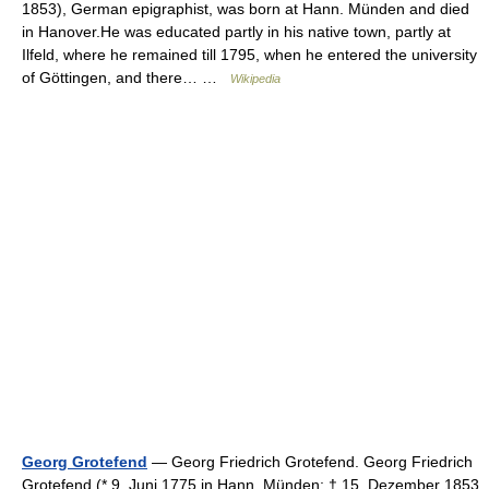
1853), German epigraphist, was born at Hann. Münden and died
in Hanover.He was educated partly in his native town, partly at
Ilfeld, where he remained till 1795, when he entered the university
of Göttingen, and there… …
Wikipedia
Georg Grotefend
— Georg Friedrich Grotefend. Georg Friedrich
Grotefend (* 9. Juni 1775 in Hann. Münden; † 15. Dezember 1853