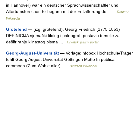
in Hannover) war ein deutscher Sprachwissenschaftler und
Altertumsforscher. Er begann mit der Entzifferung der …
Deutsch
Wikipedia
Grotefend
— (izg. gròtefend), Georg Friedrich (1775 1853)
DEFINICIJA njemački filolog i paleograf, postavio temelje za
dešifriranje klinastog pisma …
Hrvatski jezični portal
Georg-August-Universität
— Vorlage:Infobox Hochschule/Träger
fehlt Georg August Universität Göttingen Motto In publica
commoda (Zum Wohle aller) …
Deutsch Wikipedia